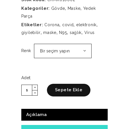
Kategoriler:
,
,
Gövde
Maske
Yedek
Parça
Etiketler:
,
,
,
Corona
covid
elektronik
,
,
,
,
giyilebilir
maske
N95
sağlık
Virus
Renk
Bir seçim yapın
Adet:
expand_less
Adet:
Sepete Ekle
expand_more
Açıklama